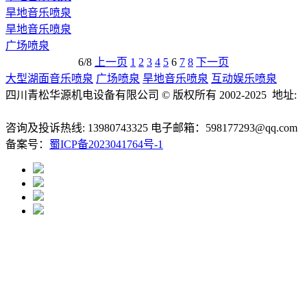
旱地音乐喷泉
旱地音乐喷泉
广场喷泉
6/8
上一页
1
2
3
4
5
6
7
8
下一页
大型湖面音乐喷泉
广场喷泉
旱地音乐喷泉
互动娱乐喷泉
四川青松华源机电设备有限公司 © 版权所有 2002-2025 地址:
成都市成华区万科路9号凯德广场
咨询及投诉热线: 13980743325 电子邮箱：598177293@qq.com
备案号：
蜀ICP备2023041764号-1