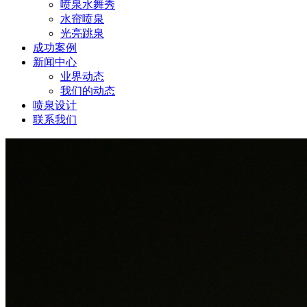
喷泉水舞秀
水帘喷泉
光亮跳泉
成功案例
新闻中心
业界动态
我们的动态
喷泉设计
联系我们